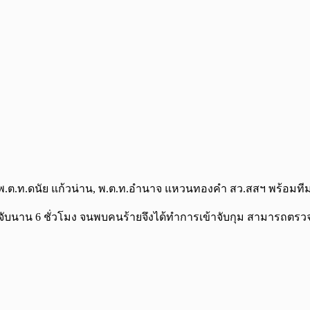
.,พ.ต.ท.ดนัย แก้วน่าน, พ.ต.ท.อำนาจ แหวนทองคำ สว.สสฯ พร้อมท
มจับนาน 6 ชั่วโมง จนพบคนร้ายจึงได้ทำการเข้าจับกุม สามารถต