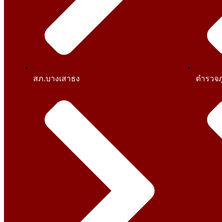
สภ.บางเสาธง
ตำรวจภ