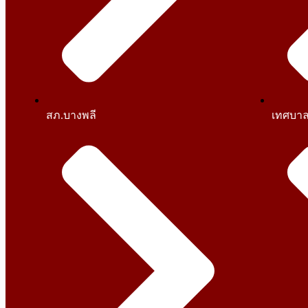
สภ.บางพลี
เทศบาล