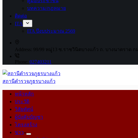
คู่มือประชาชน
บทความ/กฎหมาย
ติดต่อ
ITA
ITA ปีงบประมาณ 2569
Address:
99/99 หมู่13 ซ.ราชวินิตบางแก้ว ถ. บางนาตราด ก
Phone:
027403211
สถานีตำรวจภูธรบางแก้ว
หน้าหลัก
ประวัติ
วิสัยทัศน์
ผู้บังคับบัญชา
โครงสร้าง
ข่าว