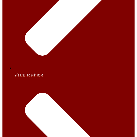
สภ.บางเสาธง