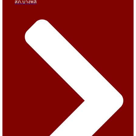
สภ.บางพลี