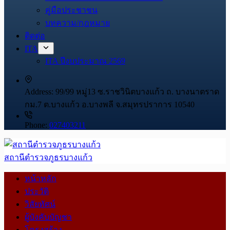
คู่มือประชาชน
บทความ/กฎหมาย
ติดต่อ
ITA
ITA ปีงบประมาณ 2569
Address:
99/99 หมู่13 ซ.ราชวินิตบางแก้ว ถ. บางนาตราด
กม.7 ต.บางแก้ว อ.บางพลี จ.สมุทรปราการ 10540
Phone:
027403211
สถานีตำรวจภูธรบางแก้ว
หน้าหลัก
ประวัติ
วิสัยทัศน์
ผู้บังคับบัญชา
โครงสร้าง