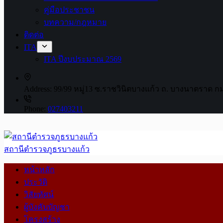
คู่มือประชาชน
บทความ/กฎหมาย
ติดต่อ
ITA
ITA ปีงบประมาณ 2569
Address:
99/99 หมู่13 ซ.ราชวินิตบางแก้ว ถ. บางนาตราด ก
Phone:
027403211
สถานีตำรวจภูธรบางแก้ว
หน้าหลัก
ประวัติ
วิสัยทัศน์
ผู้บังคับบัญชา
โครงสร้าง