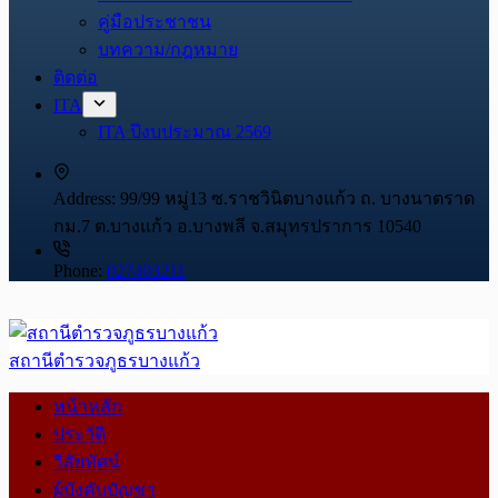
คู่มือประชาชน
บทความ/กฎหมาย
ติดต่อ
ITA
ITA ปีงบประมาณ 2569
Address:
99/99 หมู่13 ซ.ราชวินิตบางแก้ว ถ. บางนาตราด
กม.7 ต.บางแก้ว อ.บางพลี จ.สมุทรปราการ 10540
Phone:
027403211
สถานีตำรวจภูธรบางแก้ว
หน้าหลัก
ประวัติ
วิสัยทัศน์
ผู้บังคับบัญชา