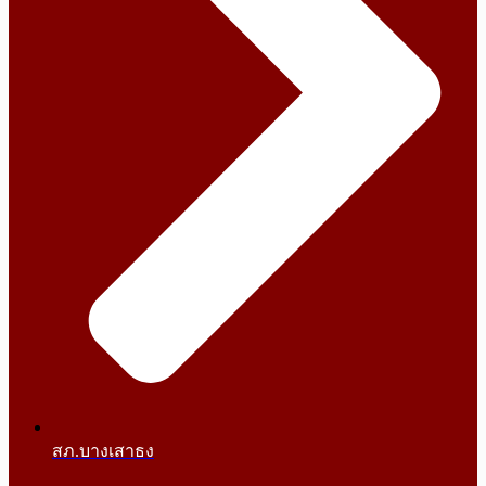
สภ.บางเสาธง