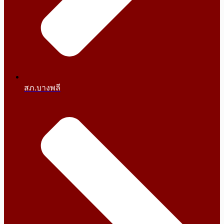
สภ.บางพลี