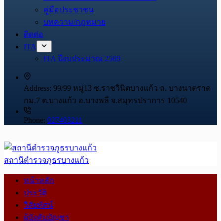
คู่มือประชาชน
บทความ/กฎหมาย
ติดต่อ
ITA
ITA ปีงบประมาณ 2569
Address:
99/99 หมู่13 ซ.ราชวินิตบางแก้ว ถ. บางนาตราด
กม.7 ต.บางแก้ว อ.บางพลี จ.สมุทรปราการ 10540
Phone:
027403211
สถานีตำรวจภูธรบางแก้ว
หน้าหลัก
ประวัติ
วิสัยทัศน์
ผู้บังคับบัญชา