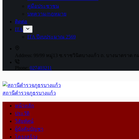
คู่มือประชาชน
บทความ/กฎหมาย
ติดต่อ
ITA
ITA ปีงบประมาณ 2569
Address:
99/99 หมู่13 ซ.ราชวินิตบางแก้ว ถ. บางนาตราด ก
Phone:
027403211
สถานีตำรวจภูธรบางแก้ว
หน้าหลัก
ประวัติ
วิสัยทัศน์
ผู้บังคับบัญชา
โครงสร้าง