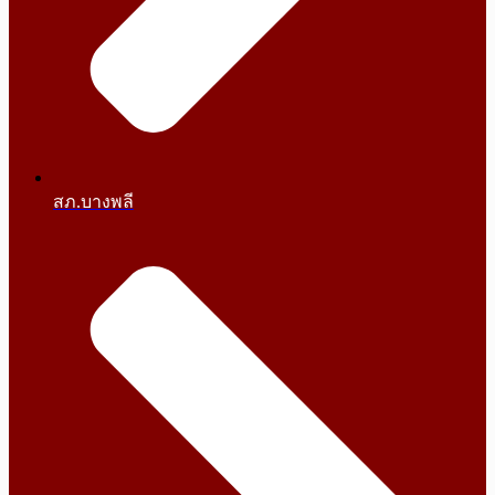
สภ.บางพลี