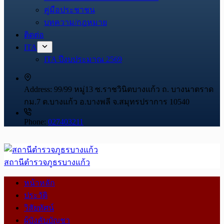
คู่มือประชาชน
บทความ/กฎหมาย
ติดต่อ
ITA
ITA ปีงบประมาณ 2569
Address:
99/99 หมู่13 ซ.ราชวินิตบางแก้ว ถ. บางนาตราด
กม.7 ต.บางแก้ว อ.บางพลี จ.สมุทรปราการ 10540
Phone:
027403211
สถานีตำรวจภูธรบางแก้ว
หน้าหลัก
ประวัติ
วิสัยทัศน์
ผู้บังคับบัญชา