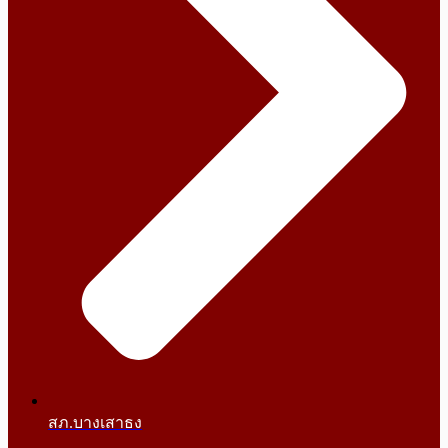
สภ.บางเสาธง