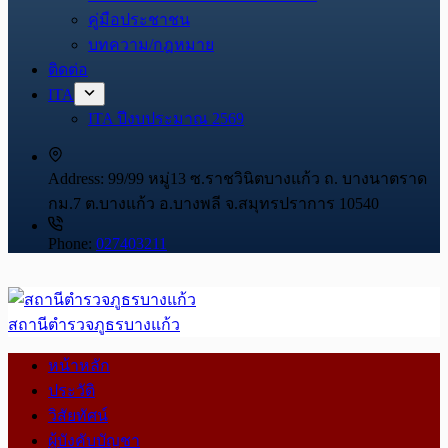
คู่มือประชาชน
บทความ/กฎหมาย
ติดต่อ
ITA
ITA ปีงบประมาณ 2569
Address:
99/99 หมู่13 ซ.ราชวินิตบางแก้ว ถ. บางนาตราด
กม.7 ต.บางแก้ว อ.บางพลี จ.สมุทรปราการ 10540
Phone:
027403211
สถานีตำรวจภูธรบางแก้ว
หน้าหลัก
ประวัติ
วิสัยทัศน์
ผู้บังคับบัญชา