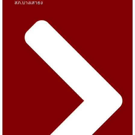
สภ.บางเสาธง