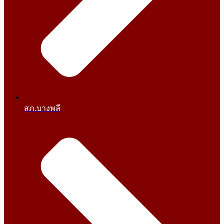
สภ.บางพลี