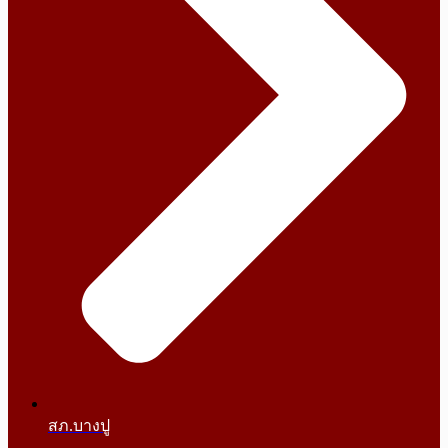
สภ.บางปู