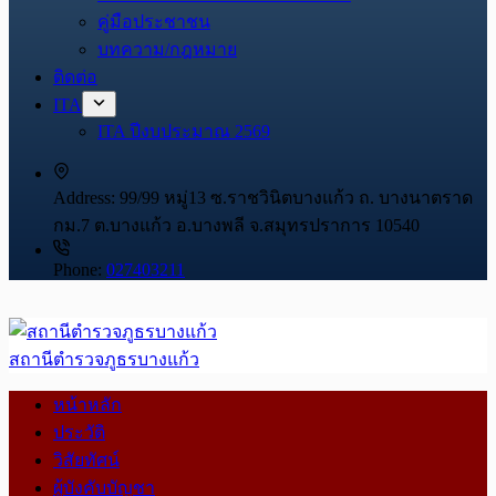
คู่มือประชาชน
บทความ/กฎหมาย
ติดต่อ
ITA
ITA ปีงบประมาณ 2569
Address:
99/99 หมู่13 ซ.ราชวินิตบางแก้ว ถ. บางนาตราด
กม.7 ต.บางแก้ว อ.บางพลี จ.สมุทรปราการ 10540
Phone:
027403211
สถานีตำรวจภูธรบางแก้ว
หน้าหลัก
ประวัติ
วิสัยทัศน์
ผู้บังคับบัญชา