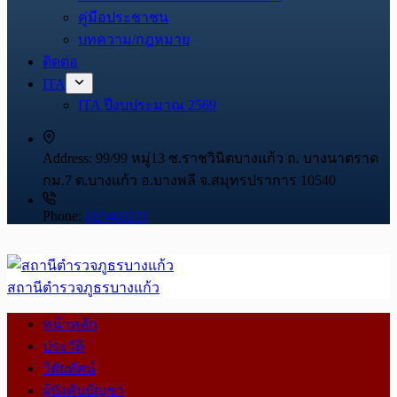
คู่มือประชาชน
บทความ/กฎหมาย
ติดต่อ
ITA
ITA ปีงบประมาณ 2569
Address:
99/99 หมู่13 ซ.ราชวินิตบางแก้ว ถ. บางนาตราด
กม.7 ต.บางแก้ว อ.บางพลี จ.สมุทรปราการ 10540
Phone:
027403211
สถานีตำรวจภูธรบางแก้ว
หน้าหลัก
ประวัติ
วิสัยทัศน์
ผู้บังคับบัญชา