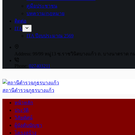
คู่มือประชาชน
บทความ/กฎหมาย
ติดต่อ
ITA
ITA ปีงบประมาณ 2569
Address:
99/99 หมู่13 ซ.ราชวินิตบางแก้ว ถ. บางนาตราด ก
Phone:
027403211
สถานีตำรวจภูธรบางแก้ว
หน้าหลัก
ประวัติ
วิสัยทัศน์
ผู้บังคับบัญชา
โครงสร้าง