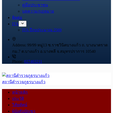
คู่มือประชาชน
บทความ/กฎหมาย
ติดต่อ
ITA
ITA ปีงบประมาณ 2569
Address:
99/99 หมู่13 ซ.ราชวินิตบางแก้ว ถ. บางนาตราด
กม.7 ต.บางแก้ว อ.บางพลี จ.สมุทรปราการ 10540
Phone:
027403211
สถานีตำรวจภูธรบางแก้ว
หน้าหลัก
ประวัติ
วิสัยทัศน์
ผู้บังคับบัญชา