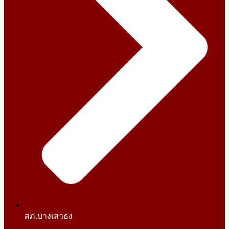
สภ.บางเสาธง