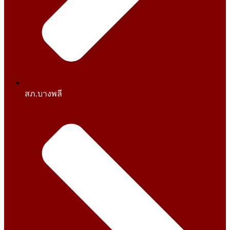
สภ.บางพลี