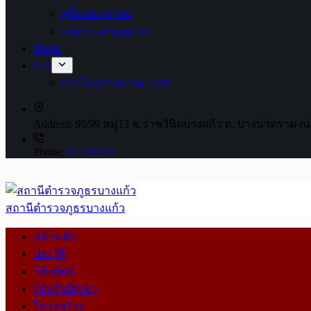
คู่มือประชาชน
บทความ/กฎหมาย
ติดต่อ
ITA
ITA ปีงบประมาณ 2569
Address:
99/99 หมู่13 ซ.ราชวินิตบางแก้ว ถ. บางนาตราด ก
Phone:
027403211
สถานีตำรวจภูธรบางแก้ว
หน้าหลัก
ประวัติ
วิสัยทัศน์
ผู้บังคับบัญชา
โครงสร้าง