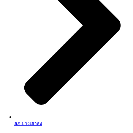
สภ.บางเสาธง