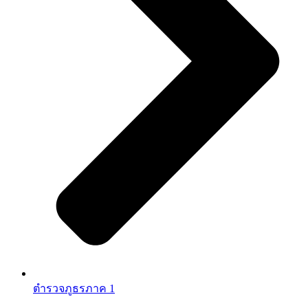
ตำรวจภูธรภาค 1