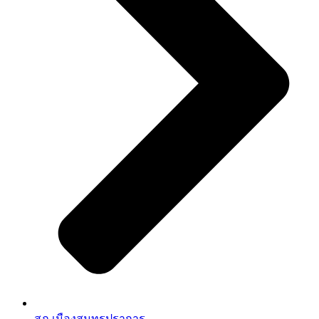
สภ.เมืองสมุทรปราการ