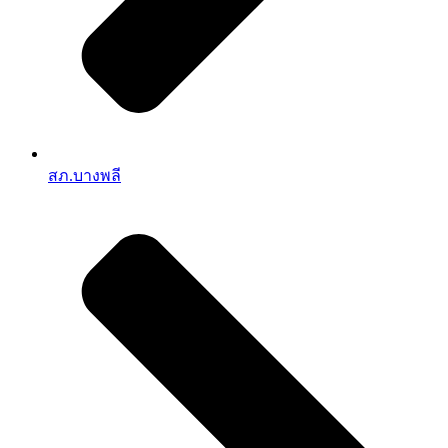
สภ.บางพลี