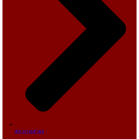
สภ.บางเสาธง