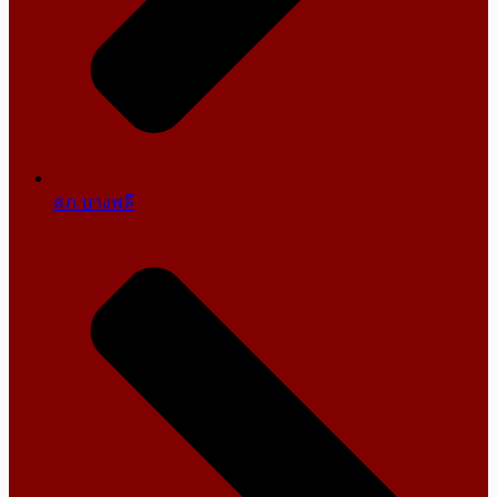
สภ.บางพลี