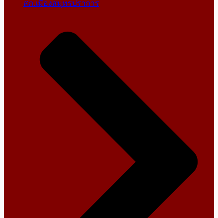
สภ.เมืองสมุทรปราการ