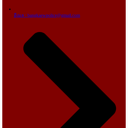
อีเมล : bangkaewpolice@gmail.com