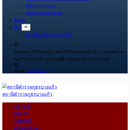
คู่มือประชาชน
บทความ/กฎหมาย
ติดต่อ
ITA
ITA ปีงบประมาณ 2569
Address:
99/99 หมู่13 ซ.ราชวินิตบางแก้ว ถ. บางนาตราด
กม.7 ต.บางแก้ว อ.บางพลี จ.สมุทรปราการ 10540
Phone:
027403211
สถานีตำรวจภูธรบางแก้ว
หน้าหลัก
ประวัติ
วิสัยทัศน์
ผู้บังคับบัญชา