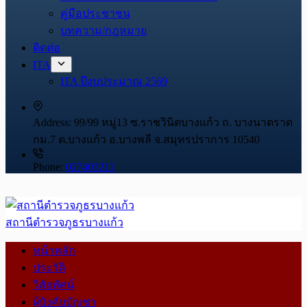
คู่มือประชาชน
บทความ/กฎหมาย
ติดต่อ
ITA
ITA ปีงบประมาณ 2569
Address:
99/99 หมู่13 ซ.ราชวินิตบางแก้ว ถ. บางนาตราด
กม.7 ต.บางแก้ว อ.บางพลี จ.สมุทรปราการ 10540
Phone:
027403211
สถานีตำรวจภูธรบางแก้ว
หน้าหลัก
ประวัติ
วิสัยทัศน์
ผู้บังคับบัญชา