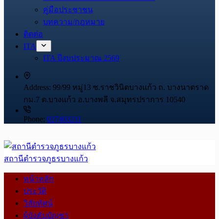
คู่มือประชาชน
บทความ/กฎหมาย
ติดต่อ
ITA
ITA ปีงบประมาณ 2569
Address:
99/99 หมู่13 ซ.ราชวินิตบางแก้ว ถ. บางนาตราด
กม.7 ต.บางแก้ว อ.บางพลี จ.สมุทรปราการ 10540
Phone:
027403211
สถานีตำรวจภูธรบางแก้ว
หน้าหลัก
ประวัติ
วิสัยทัศน์
ผู้บังคับบัญชา