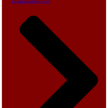
สภ.เมืองสมุทรปราการ