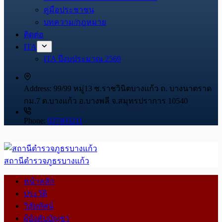
คู่มือประชาชน
บทความ/กฎหมาย
ติดต่อ
ITA
ITA ปีงบประมาณ 2569
Address:
99/99 หมู่13 ซ.ราชวินิตบางแก้ว ถ. บางนาตราด
กม.7 ต.บางแก้ว อ.บางพลี จ.สมุทรปราการ 10540
Phone:
027403211
สถานีตำรวจภูธรบางแก้ว
หน้าหลัก
ประวัติ
วิสัยทัศน์
ผู้บังคับบัญชา