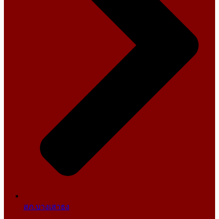
สภ.บางเสาธง