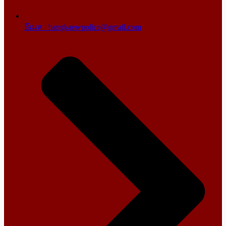
อีเมล : bangkaewpolice@gmail.com