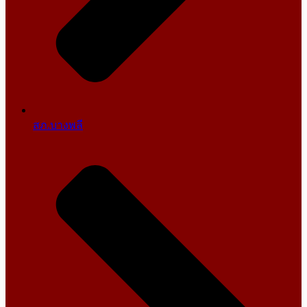
สภ.บางพลี