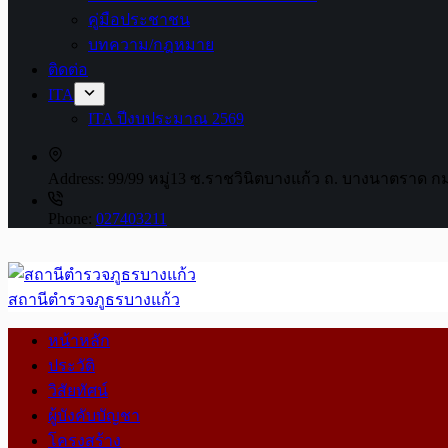
คู่มือประชาชน
บทความ/กฎหมาย
ติดต่อ
ITA
ITA ปีงบประมาณ 2569
Address:
99/99 หมู่13 ซ.ราชวินิตบางแก้ว ถ. บางนาตราด ก
Phone:
027403211
สถานีตำรวจภูธรบางแก้ว
หน้าหลัก
ประวัติ
วิสัยทัศน์
ผู้บังคับบัญชา
โครงสร้าง