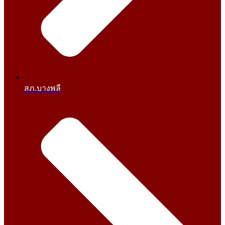
สภ.บางพลี