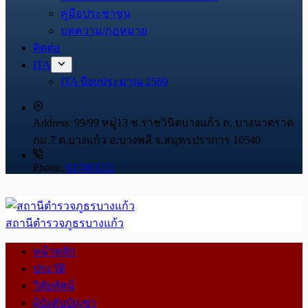
คู่มือประชาชน
บทความ/กฎหมาย
ติดต่อ
ITA
ITA ปีงบประมาณ 2569
Address:
99/99 หมู่13 ซ.ราชวินิตบางแก้ว ถ. บางนาตราด
กม.7 ต.บางแก้ว อ.บางพลี จ.สมุทรปราการ 10540
Phone:
027403211
สถานีตำรวจภูธรบางแก้ว
หน้าหลัก
ประวัติ
วิสัยทัศน์
ผู้บังคับบัญชา