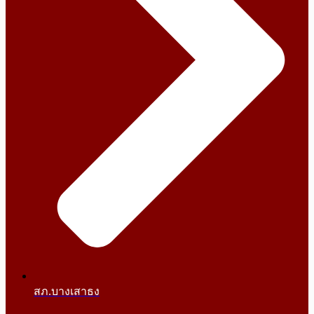
สภ.บางเสาธง