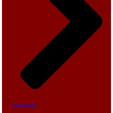
สภ.บางเสาธง