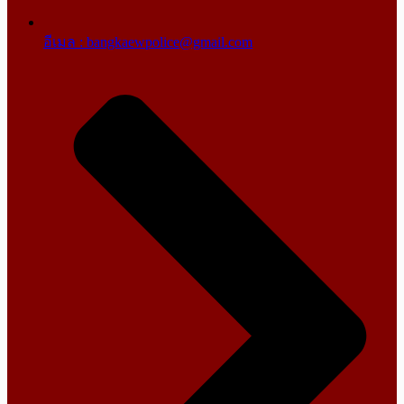
อีเมล : bangkaewpolice@gmail.com