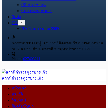
คู่มือประชาชน
บทความ/กฎหมาย
ติดต่อ
ITA
ITA ปีงบประมาณ 2569
Address:
99/99 หมู่13 ซ.ราชวินิตบางแก้ว ถ. บางนาตราด
กม.7 ต.บางแก้ว อ.บางพลี จ.สมุทรปราการ 10540
Phone:
027403211
สถานีตำรวจภูธรบางแก้ว
หน้าหลัก
ประวัติ
วิสัยทัศน์
ผู้บังคับบัญชา