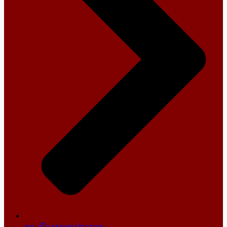
สภ.เมืองสมุทรปราการ