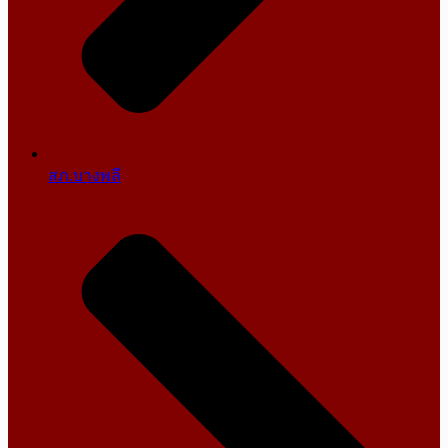
สภ.บางพลี