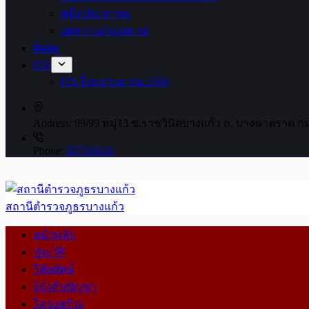
คู่มือประชาชน
บทความ/กฎหมาย
ติดต่อ
ITA
ITA ปีงบประมาณ 2569
Address:
99/99 หมู่13 ซ.ราชวินิตบางแก้ว ถ. บางนาตราด ก
Phone:
027403211
สถานีตำรวจภูธรบางแก้ว
หน้าหลัก
ประวัติ
วิสัยทัศน์
ผู้บังคับบัญชา
โครงสร้าง