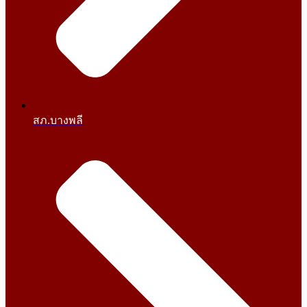
สภ.บางพลี