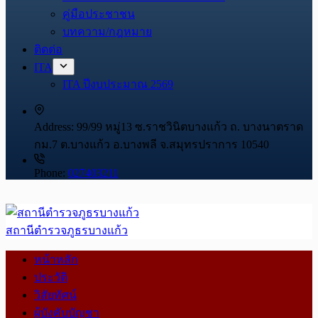
คู่มือประชาชน
บทความ/กฎหมาย
ติดต่อ
ITA
ITA ปีงบประมาณ 2569
Address:
99/99 หมู่13 ซ.ราชวินิตบางแก้ว ถ. บางนาตราด
กม.7 ต.บางแก้ว อ.บางพลี จ.สมุทรปราการ 10540
Phone:
027403211
สถานีตำรวจภูธรบางแก้ว
หน้าหลัก
ประวัติ
วิสัยทัศน์
ผู้บังคับบัญชา