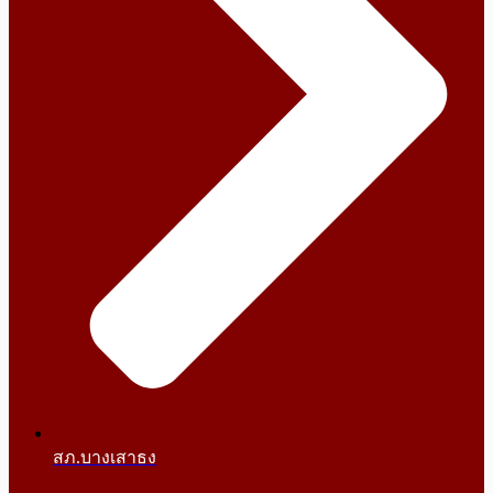
สภ.บางเสาธง