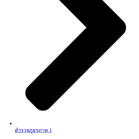
ตำรวจภูธรภาค 1