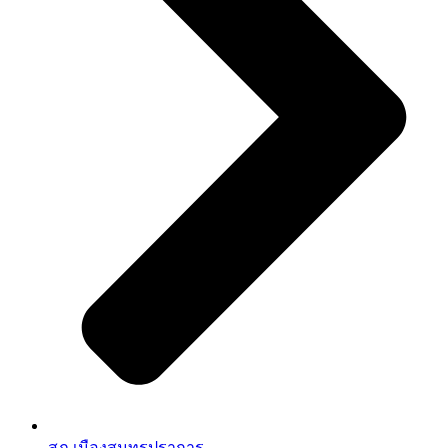
สภ.เมืองสมุทรปราการ