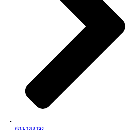
สภ.บางเสาธง