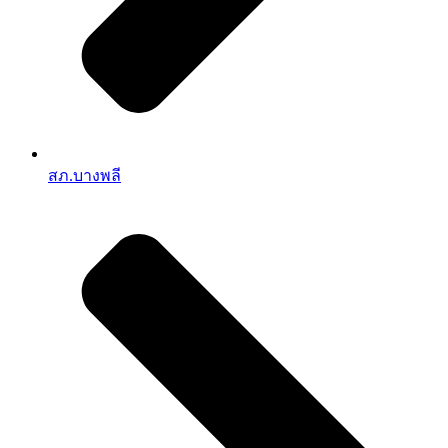
สภ.บางพลี