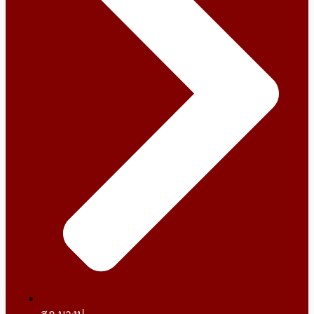
สภ.บางปู