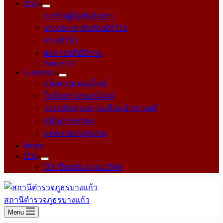
ข่าว
ภารกิจผู้บังคับบัญชา
ข่าวประชาสัมพันธ์ทั่วไป
ข่าวทั่วไป
ผลการปฏิบัติงาน
Police TV
E-Service
แจ้งความออนไลน์
ใบสั่งจราจรออนไลน์
ระบบติดตามความคืบหน้าทางคดี
คู่มือประชาชน
บทความ/กฎหมาย
ติดต่อ
ITA
ITA ปีงบประมาณ 2569
สถานีตำรวจภูธรบางแก้ว
Menu