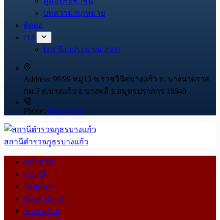
คู่มือประชาชน
บทความ/กฎหมาย
ติดต่อ
ITA
ITA ปีงบประมาณ 2569
Address:
99/99 หมู่13 ซ.ราชวินิตบางแก้ว ถ. บางนาตราด
กม.7 ต.บางแก้ว อ.บางพลี จ.สมุทรปราการ 10540
Phone:
027403211
สถานีตำรวจภูธรบางแก้ว
หน้าหลัก
ประวัติ
วิสัยทัศน์
ผู้บังคับบัญชา
โครงสร้าง