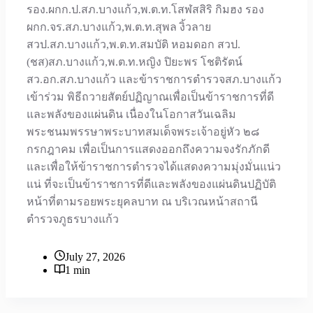
รอง.ผกก.ป.สภ.บางแก้ว,พ.ต.ท.โสฬสสิริ กิมฮง รอง
ผกก.จร.สภ.บางแก้ว,พ.ต.ท.สุพล งิ้วลาย
สวป.สภ.บางแก้ว,พ.ต.ท.สมบัติ หอมดอก สวป.
(ชส)สภ.บางแก้ว,พ.ต.ท.หญิง ปิยะพร โชติรัตน์
สว.อก.สภ.บางแก้ว และข้าราชการตำรวจสภ.บางแก้ว
เข้าร่วม พิธีถวายสัตย์ปฏิญาณเพื่อเป็นข้าราชการที่ดี
และพลังของแผ่นดิน เนื่องในโอกาสวันเฉลิม
พระชนมพรรษาพระบาทสมเด็จพระเจ้าอยู่หัว ๒๘
กรกฎาคม เพื่อเป็นการแสดงออกถึงความจงรักภักดี
และเพื่อให้ข้าราชการตำรวจได้แสดงความมุ่งมั่นแน่ว
แน่ ที่จะเป็นข้าราชการที่ดีและพลังของแผ่นดินปฏิบัติ
หน้าที่ตามรอยพระยุคลบาท ณ บริเวณหน้าสถานี
ตำรวจภูธรบางแก้ว
July 27, 2026
1 min