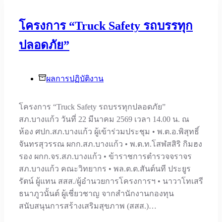
โครงการ “Truck Safety รถบรรทุก
ปลอดภัย”
ผลการปฏิบัติงาน
โครงการ “Truck Safety รถบรรทุกปลอดภัย”
สภ.บางแก้ว วันที่ 22 มีนาคม 2569 เวลา 14.00 น. ณ
ห้อง ศปก.สภ.บางแก้ว ผู้เข้าร่วมประชุม • พ.ต.อ.พิสุทธิ์
จันทรสุวรรณ ผกก.สภ.บางแก้ว • พ.ต.ท.โสฬสสิริ กิมฮง
รอง ผกก.จร.สภ.บางแก้ว • ข้าราชการตำรวจจราจร
สภ.บางแก้ว คณะวิทยากร • พล.ต.ต.สันต์นที ประยูร
รัตน์ ผู้แทน สสส./ผู้อำนวยการโครงการฯ • นาวาโทเสรี
ธนาภูวนั้นต์ ผู้เชี่ยวชาญ จากสำนักงานกองทุน
สนับสนุนการสร้างเสริมสุขภาพ (สสส.)…