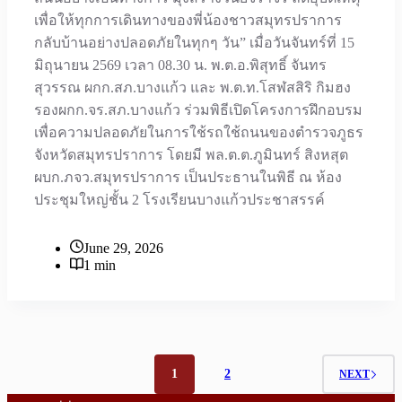
เพื่อให้ทุกการเดินทางของพี่น้องชาวสมุทรปราการ
กลับบ้านอย่างปลอดภัยในทุกๆ วัน” เมื่อวันจันทร์ที่ 15
มิถุนายน 2569 เวลา 08.30 น. พ.ต.อ.พิสุทธิ์ จันทร
สุวรรณ ผกก.สภ.บางแก้ว และ พ.ต.ท.โสฬสสิริ กิมฮง
รองผกก.จร.สภ.บางแก้ว ร่วมพิธีเปิดโครงการฝึกอบรม
เพื่อความปลอดภัยในการใช้รถใช้ถนนของตำรวจภูธร
จังหวัดสมุทรปราการ โดยมี พล.ต.ต.ภูมินทร์ สิงหสุต
ผบก.ภจว.สมุทรปราการ เป็นประธานในพิธี ณ ห้อง
ประชุมใหญ่ชั้น 2 โรงเรียนบางแก้วประชาสรรค์
June 29, 2026
1 min
1
2
NEXT