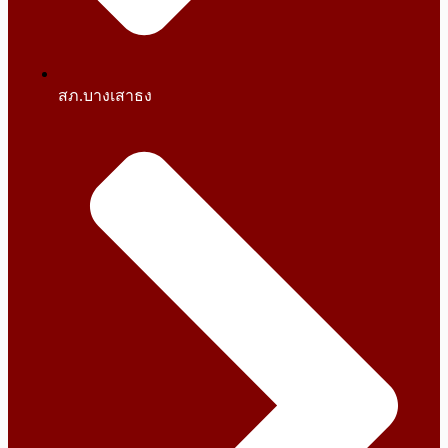
สภ.บางเสาธง