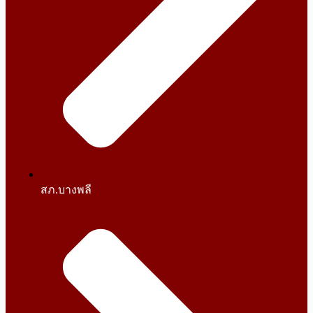
สภ.บางพลี