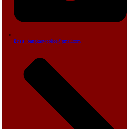
อีเมล : bangkaewpolice@gmail.com