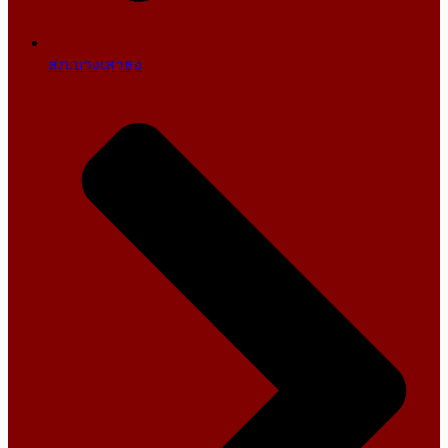
สภ.บางเสาธง