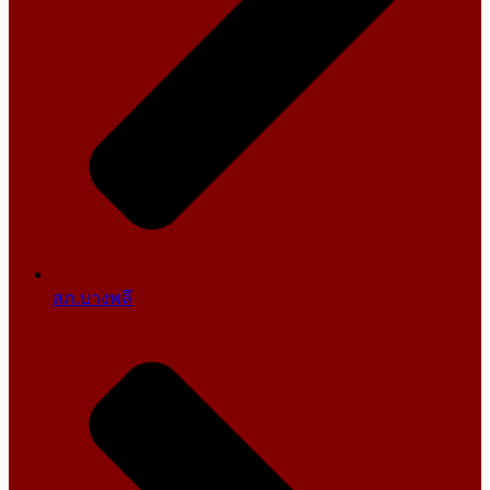
สภ.บางพลี