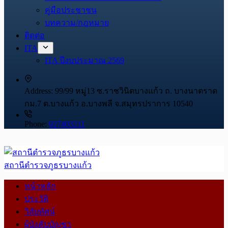
คู่มือประชาชน
บทความ/กฎหมาย
ติดต่อ
ITA
ITA ปีงบประมาณ 2569
Address:
99/99 หมู่13 ซ.ราชวินิตบางแก้ว ถ. บางนาตราด
กม.7 ต.บางแก้ว อ.บางพลี จ.สมุทรปราการ 10540
Phone:
027403211
สถานีตำรวจภูธรบางแก้ว
หน้าหลัก
ประวัติ
วิสัยทัศน์
ผู้บังคับบัญชา